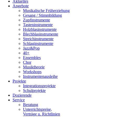
Aktuelles
Angebote
Musikalische Früherziehung
Gesang / Stimmbildung
Zupfinstrumente
Tasteninstrumente
Holzblasinstrumente
Blechblasinstrumente
Streichinstrumente
Schlaginstrumente
Jazz&Pop
40+
Ensembles
Chor
Musiktheorie
Workshops
Instrumentenausleihe
Projekte
Integrationsprojekte
Schulprojekte
Dozierende
Service
Beratung
Unterrichtspreise,
Verträge u. Richtlinien