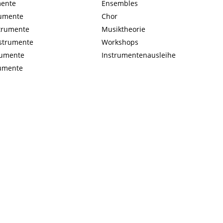
mente
Ensembles
rumente
Chor
strumente
Musiktheorie
nstrumente
Workshops
rumente
Instrumentenausleihe
rumente