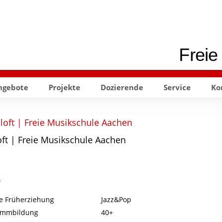
Freie
ngebote
Projekte
Dozierende
Service
Ko
ft | Freie Musikschule Aachen
e
e Früherziehung
Jazz&Pop
timmbildung
40+