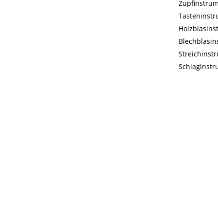
Zupfinstru
Tasteninst
Holzblasin
Blechblasi
Streichinst
Schlaginst